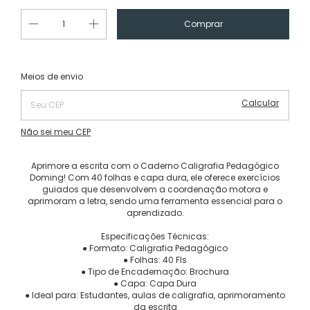
Alterar CEP
Entregas para o CEP:
Meios de envio
Calcular
Não sei meu CEP
Aprimore a escrita com o Caderno Caligrafia Pedagógico
Doming! Com 40 folhas e capa dura, ele oferece exercícios
guiados que desenvolvem a coordenação motora e
aprimoram a letra, sendo uma ferramenta essencial para o
aprendizado.
Especificações Técnicas:
● Formato: Caligrafia Pedagógico
● Folhas: 40 Fls
● Tipo de Encadernação: Brochura
● Capa: Capa Dura
● Ideal para: Estudantes, aulas de caligrafia, aprimoramento
da escrita