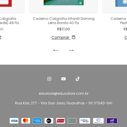
aligrafia
Caderno Caligrafia Infantil Doming
Caderno 
rde) 48 Fls
Letra Bonita 40 Fls
Ped
,61
R$17,00
R
Comprar
edustore@edusotore.com.br
Rua Kari, 277 - Vila Sao Joao, Guarulhos - SP, 07043-041