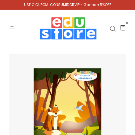
USE O CUPOM: CONSUMIDORVIP - Ganhe +5%OFF
0