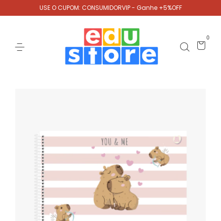
USE O CUPOM: CONSUMIDORVIP - Ganhe +5%OFF
0