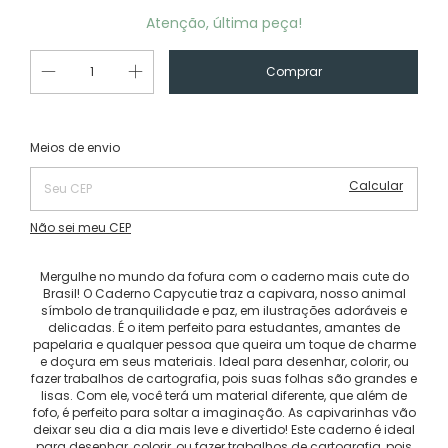
Atenção, última peça!
Alterar CEP
Entregas para o CEP:
Meios de envio
Calcular
Não sei meu CEP
Mergulhe no mundo da fofura com o caderno mais cute do
Brasil! O Caderno Capycutie traz a capivara, nosso animal
símbolo de tranquilidade e paz, em ilustrações adoráveis e
delicadas. É o item perfeito para estudantes, amantes de
papelaria e qualquer pessoa que queira um toque de charme
e doçura em seus materiais. Ideal para desenhar, colorir, ou
fazer trabalhos de cartografia, pois suas folhas são grandes e
lisas. Com ele, você terá um material diferente, que além de
fofo, é perfeito para soltar a imaginação. As capivarinhas vão
deixar seu dia a dia mais leve e divertido! Este caderno é ideal
para desenhar, colorir, ou fazer trabalhos de cartografia, pois