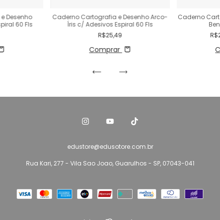
 e Desenho
Caderno Cartografia e Desenho Arco-
Caderno Cart
iral 60 Fls
Íris c/ Adesivos Espiral 60 Fls
Ben
R$25,49
R$
Comprar
C
edustore@edusotore.com.br
Rua Kari, 277 - Vila Sao Joao, Guarulhos - SP, 07043-041