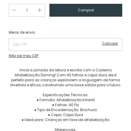
Alterar CEP
Entregas para o CEP:
Meios de envio
Calcular
Não sei meu CEP
Inicie a jornada da leitura e escrita com o Caderno
Alfabetização Doming! Com 40 folhas e capa dura, ele é
perfeito para as crianças explorarem a linguagem de forma
divertida e eficaz, construindo uma base sólida para o futuro.
Especificações Técnicas:
● Formato: Alfabetização Infantil
● Folhas: 40 Fls
● Tipo de Encadernação: Brochura
● Capa: Capa Dura
● Ideal para: Crianças em fase de alfabetização
Diferenciais: