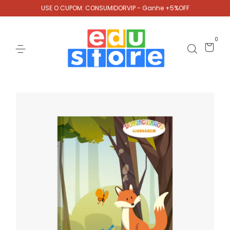
USE O CUPOM: CONSUMIDORVIP - Ganhe +5%OFF
0