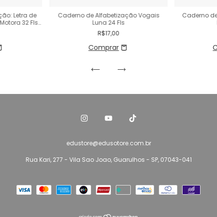
ão: Letra de
Caderno de Alfabetização Vogais
Caderno de
otora 32 Fls
Luna 24 Fls
R$17,00
edustore@edusotore.com.br
Rua Kari, 277 - Vila Sao Joao, Guarulhos - SP, 07043-041