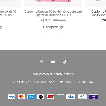
Arco-Íris 10
Caderno Universitário Memórias da Lari
Caderno U
 160 Fls
Espiral 10 Matérias 160 Fls
Carinhoso
R$71,85
R$135,90
R$
Comprar
C
edustore@edusotore.com.br
Rua Kari, 277 - Vila Sao Joao, Guarulhos - SP, 07043-041