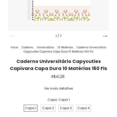
1
/
7
Início
.
Caderno
.
Universitário
.
10 Matérias
.
Caderno Universitário
Capycuties Capivara Capa Dura 10 Matérias 160 Fls
Caderno Universitário Capycuties
Capivara Capa Dura 10 Matérias 160 Fls
R$41,28
Ver mais detalhes
Capa:
Capa 1
Capa 1
Capa 2
Capa 3
Capa 4