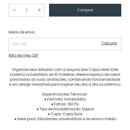
Alterar CEP
Entregas para o CEP:
Meios de envio
Calcular
Não sei meu CEP
Organize seus estudos com a doçura das Capycuties! Este
caderno universitário de 10 matérias oferece espaço de sobra
para todas as suas anotações, combinando funcionalidade
e um design irresistível para inspirar seu dia a dia acadêmico.
Especificações Técnicas:
● Formato: Universitário
● Folhas: 160 Fls
● Tipo de Encadernação: Espiral
● Capa: Capa Dura
● Ideal para: Estudantes universitários e do ensino médio