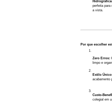
Hidrográfica
perfeita par
a vista.
Por que escolher est
Zero Erros:
 
limpo e organ
Estilo Único
acabamento 
Custo-Benefí
colegial em 