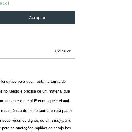
eça!
Alterar CEP
Calcular
 foi criado para quem está na turma do 
sino Médio e precisa de um material que 
e aguente o ritmo! E com aquele visual 
rosa icônico do Lotso com a paleta pastel 
ar seus resumos dignos de um 
studygram
.
e para as anotações rápidas ao estojo box 