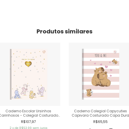
Produtos similares
Caderno Escolar Ursinhos
Caderno Colegial Capycuties
Carinhosos - Colegial Costurado
Capivara Costurado Capa Dur
Capa Dura 160 Fls - 10M
160 Fls
R$107,97
R$65,55
2
x de
R$53,99
sem juros