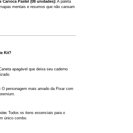
s Carioca Pastel (08 unidades):
 A paleta 
a mapas mentais e resumos que não cansam 
e Kit?
Caneta apagável que deixa seu caderno 
izado.
:
 O personagem mais amado da Pixar com 
premium.
cio:
 Todos os itens essenciais para o 
um único combo.