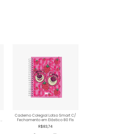
Caderno Colegial Lotso Smart C/
Caderno Colegial Alice n
a
Fechamento em Elástico 80 Fls
Maravilhas Costurado 
10 Matérias 160 F
R$83,74
R$99,54