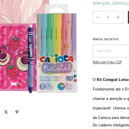
Atenção, última p
Entregas para o CEP:
Meios de envio
Não sei meu CEP
O 
Kit Colegial Lotso
Fundamental até o En
chamar a atenção e qu
impecável!  Unimos o 
da Carioca para deix
Do caderno inteligent