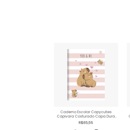
no Colegial Rosa C/
Caderno Escolar Capycuties
lhes 1 Matéria 80 Fls
Capivara Costurado Capa Dura
160 Fls
R$38,85
R$65,55