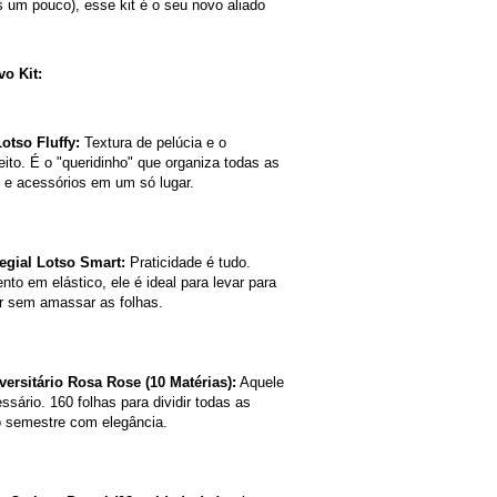
 um pouco), esse kit é o seu novo aliado 
o Kit:
otso Fluffy:
 Textura de pelúcia e o 
ito. É o "queridinho" que organiza todas as 
 e acessórios em um só lugar.
egial Lotso Smart:
 Praticidade é tudo. 
o em elástico, ele é ideal para levar para 
ar sem amassar as folhas.
ersitário Rosa Rose (10 Matérias):
 Aquele 
ssário. 160 folhas para dividir todas as 
o semestre com elegância.