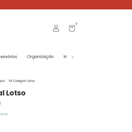
0
essórios
Organização
Mobiliário
Jogos
Contat
ial
.
Kit Colegial Lotso
al Lotso
0
uros