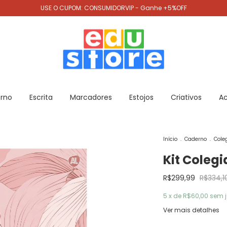
USE O CUPOM: CONSUMIDORVIP - Ganhe +5%OFF
rno
Escrita
Marcadores
Estojos
Criativos
Ac
Início
.
Caderno
.
Coleg
Kit Colegi
R$299,99
R$334,1
5
x de
R$60,00
sem j
Ver mais detalhes