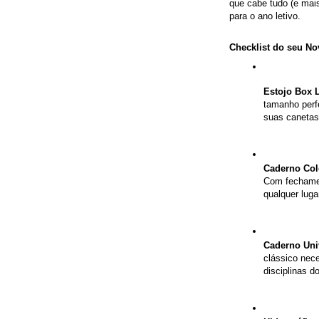
que cabe tudo (e mais
para o ano letivo.
Checklist do seu Nov
Estojo Box L
tamanho perfe
suas canetas
Caderno Col
Com fechament
qualquer lug
Caderno Univ
clássico nece
disciplinas d