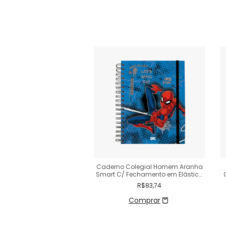
o Colegial Capycuties
Caderno Colegial Homem Aranha
a Costurado Capa Dura
Smart C/ Fechamento em Elástico
160 Fls
80 Fls
R$65,55
R$83,74
Comprar