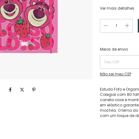
Ver mais detalhes
Entregas para o CEP:
Meios de envio
Não sei meu CEP
Estudo Fofo e Organ
Colegial com 80 folh
caneta vaze e mant
em elástico garante
mochila. O tema do 
com um toque de div