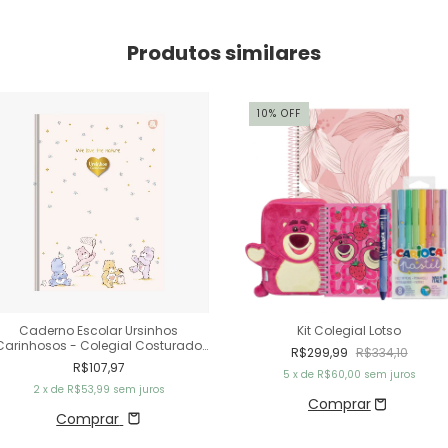
Produtos similares
10
%
OFF
Caderno Escolar Ursinhos
Kit Colegial Lotso
Carinhosos - Colegial Costurado
R$299,99
R$334,10
Capa Dura 160 Fls - 10M
R$107,97
5
x de
R$60,00
sem juros
2
x de
R$53,99
sem juros
Comprar