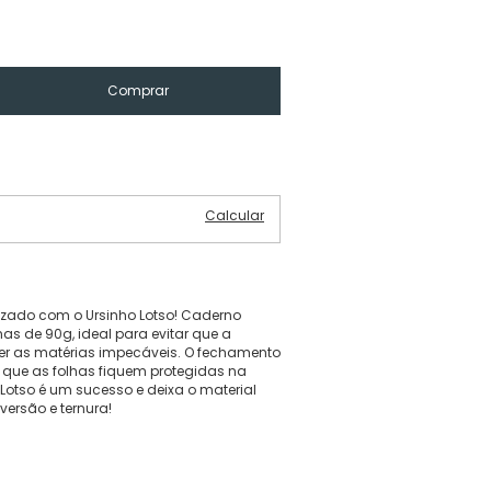
Alterar CEP
Calcular
izado com o Ursinho Lotso! Caderno
as de 90g, ideal para evitar que a
er as matérias impecáveis. O fechamento
 que as folhas fiquem protegidas na
Lotso é um sucesso e deixa o material
ersão e ternura!