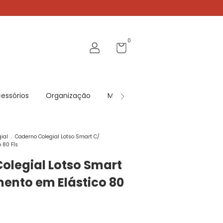
0
essórios
Organização
Mobiliário
Jogos
Contat
ial
.
Caderno Colegial Lotso Smart C/
 80 Fls
olegial Lotso Smart
ento em Elástico 80