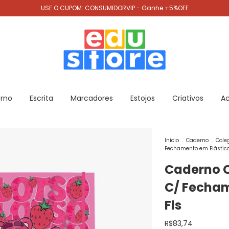
USE O CUPOM: CONSUMIDORVIP - Ganhe +5%OFF
rno
Escrita
Marcadores
Estojos
Criativos
Ac
Início
.
Caderno
.
Coleg
Fechamento em Elástico
Caderno C
C/ Fecham
Fls
R$83,74