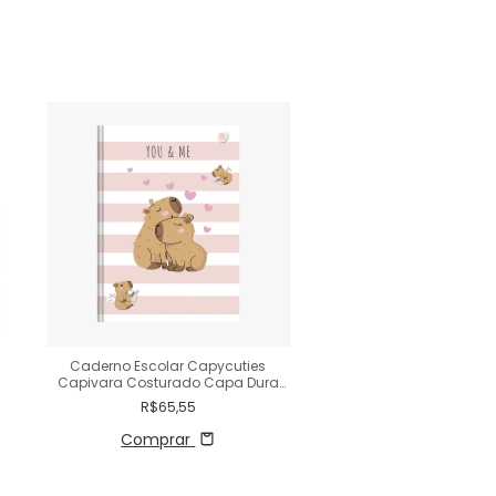
Caderno Escolar Capycuties
Caderno Colegial R
Capivara Costurado Capa Dura
detalhes 1 Matéria 8
160 Fls
R$65,55
R$38,85
Comprar
Comprar